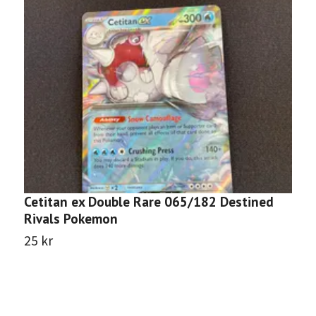
Cetitan ex Double Rare 065/182 Destined
B
Rivals Pokemon
D
25 kr
1