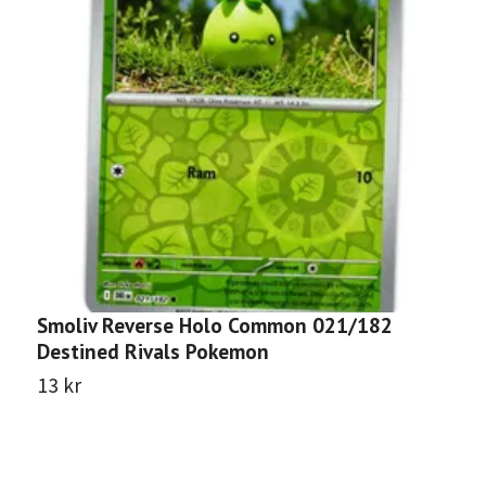
Smoliv Reverse Holo Common 021/182
B
Destined Rivals Pokemon
D
13 kr
1