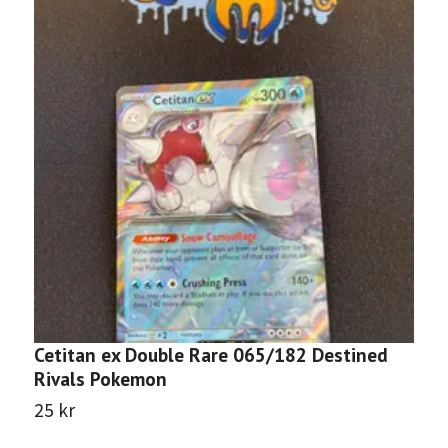
Cetitan ex Double Rare 065/182 Destined
E
Rivals Pokemon
D
25 kr
1