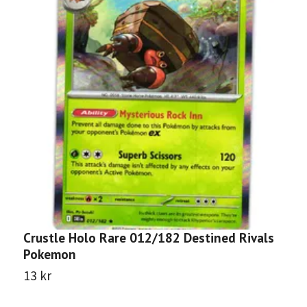
Crustle Holo Rare 012/182 Destined Rivals
A
Pokemon
D
13 kr
1