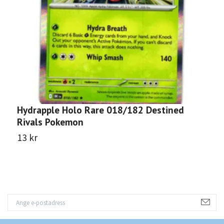
Hydrapple Holo Rare 018/182 Destined
T
Rivals Pokemon
D
13 kr
1