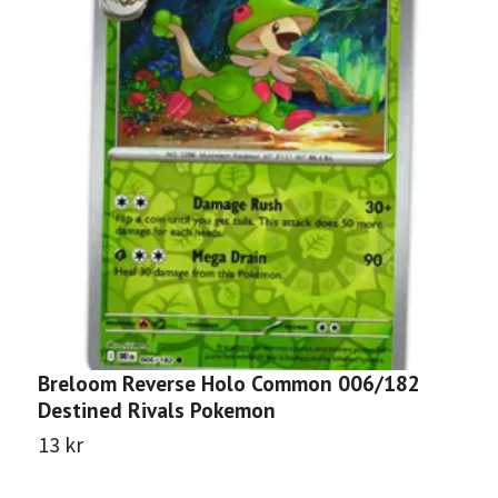
Breloom Reverse Holo Common 006/182
G
Destined Rivals Pokemon
R
13 kr
1