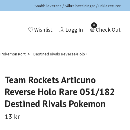
Snabb leverans / Säkra betalningar / Enkla returer
0
Wishlist
Logg In
Check Out
a Pokemon Kort
Destined Rivals Reverse/Holo +
Team Rockets Articuno
Reverse Holo Rare 051/182
Destined Rivals Pokemon
13 kr