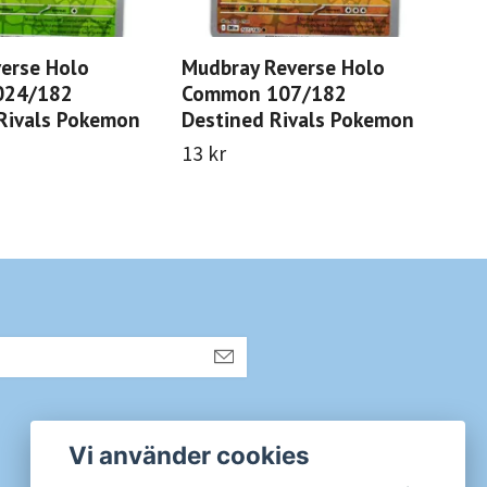
verse Holo
Mudbray Reverse Holo
Tea
024/182
Common 107/182
Re
Rivals Pokemon
Destined Rivals Pokemon
125
Po
13 kr
13 
Sociala medier
Vi använder cookies