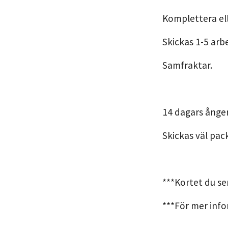
Komplettera ell
Skickas 1-5 arb
Samfraktar.
14 dagars ånge
Skickas väl pac
***Kortet du se
***För mer info