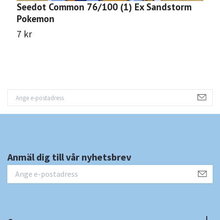
Seedot Common 76/100 (1) Ex Sandstorm
X
Pokemon
P
7 kr
1
Anmäl dig till vår nyhetsbrev