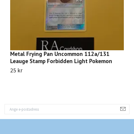
Metal Frying Pan Uncommon 112a/131
A
Leauge Stamp Forbidden Light Pokemon
F
25 kr
3