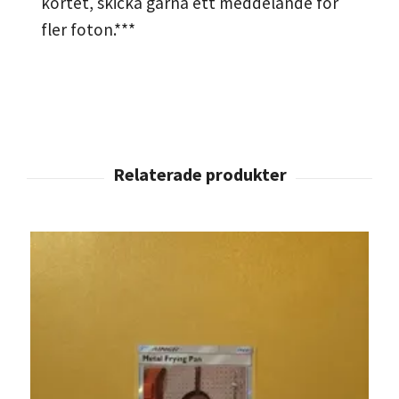
kortet, skicka gärna ett meddelande för
fler foton.***