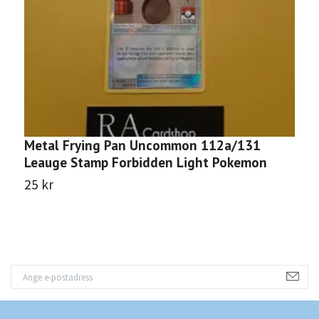
Metal Frying Pan Uncommon 112a/131
S
Leauge Stamp Forbidden Light Pokemon
F
25 kr
1