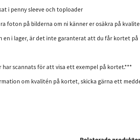
kat i penny sleeve och toploader
ra foton på bilderna om ni känner er osäkra på kvalite
n en i lager, är det inte garanterat att du får kortet på
r har scannats för att visa ett exempel på kortet.***
rmation om kvalitén på kortet, skicka gärna ett meddel