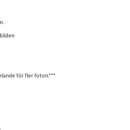
n.
 bilden
ande för fler foton.***