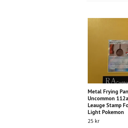
Metal Frying Pa
Uncommon 112a
Leauge Stamp F
Light Pokemon
25 kr