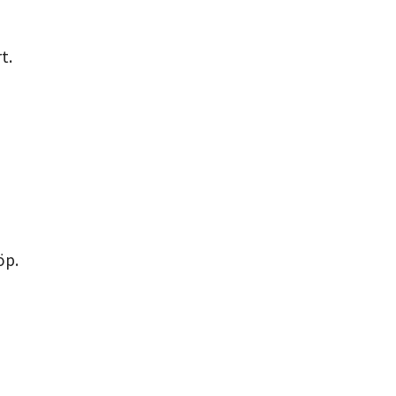
t.
öp.