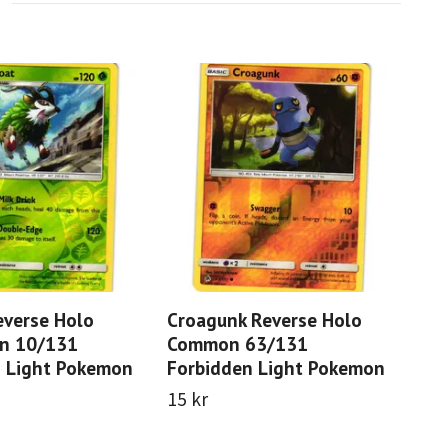
verse Holo
Croagunk Reverse Holo
Ult
n 10/131
Common 63/131
Ho
n Light Pokemon
Forbidden Light Pokemon
For
15 kr
15 