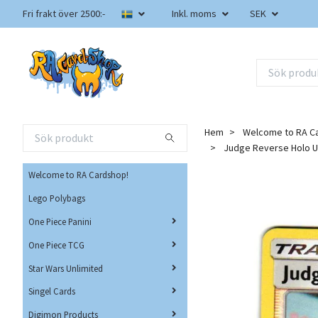
Fri frakt över 2500:-
Inkl. moms
SEK
Hem
Welcome to RA C
Judge Reverse Holo 
Welcome to RA Cardshop!
Lego Polybags
One Piece Panini
One Piece TCG
Star Wars Unlimited
Singel Cards
Digimon Products