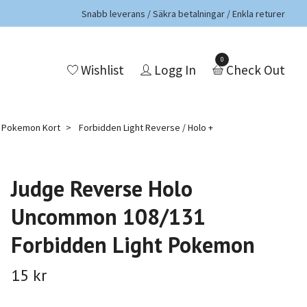
Snabb leverans / Säkra betalningar / Enkla returer
0
Wishlist
Logg In
Check Out
a Pokemon Kort
Forbidden Light Reverse / Holo +
Judge Reverse Holo
Uncommon 108/131
Forbidden Light Pokemon
15 kr