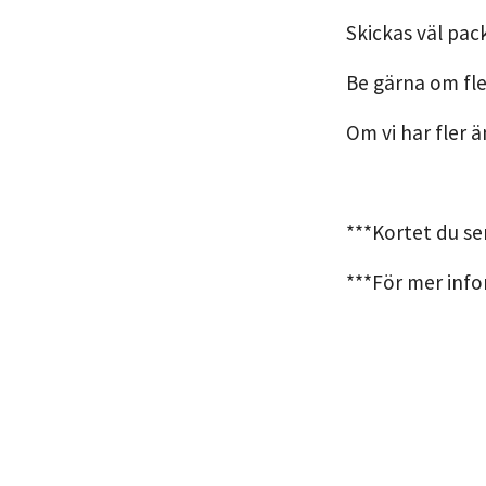
Skickas väl pac
Be gärna om fle
Om vi har fler ä
***Kortet du se
***För mer info