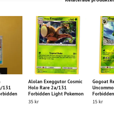
n
Alolan Exeggutor Cosmic
Gogoat Re
/131
Holo Rare 2a/131
Uncommo
orbidden
Forbidden Light Pokemon
Forbidde
35 kr
15 kr