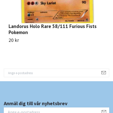
Landorus Holo Rare 58/111 Furious Fists
H
Pokemon
F
20 kr
1
Anmäl dig till vår nyhetsbrev