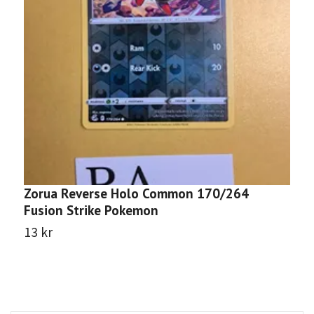
Zorua Reverse Holo Common 170/264
Y
Fusion Strike Pokemon
S
13 kr
1