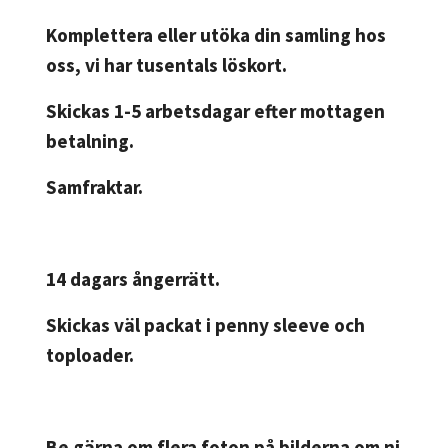
Komplettera eller utöka din samling hos
oss, vi har tusentals löskort.
Skickas 1-5 arbetsdagar efter mottagen
betalning.
Samfraktar.
14 dagars ångerrätt.
Skickas väl packat i penny sleeve och
toploader.
Be gärna om flera foton på bilderna om ni