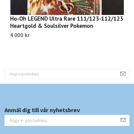
Ho-Oh LEGEND Ultra Rare 111/123-112/123
Q
Heartgold & Soulsilver Pokemon
S
4 000 kr
1
Anmäl dig till vår nyhetsbrev