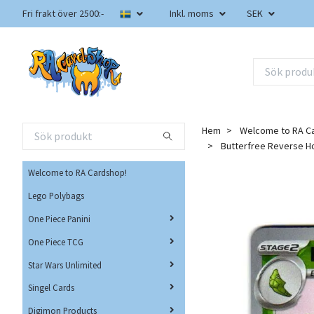
Fri frakt över 2500:-
Inkl. moms
SEK
Hem
Welcome to RA C
Butterfree Reverse H
Welcome to RA Cardshop!
Lego Polybags
One Piece Panini
One Piece TCG
Star Wars Unlimited
Singel Cards
Digimon Products