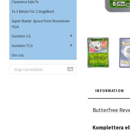
Clearence Sale %
Ta 3 Betala För 2 Singelkort
Super Starter: Space-Time Showdown
YS14
Gundam CG
Gundam TCG
Om oss
INFORMATION
Butterfree Rev
Komplettera ell