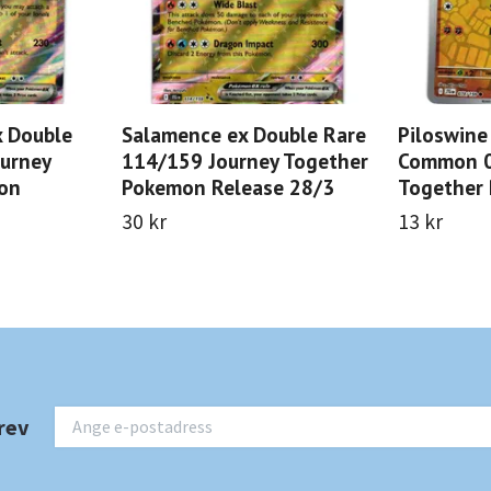
x Double
Salamence ex Double Rare
Piloswine
urney
114/159 Journey Together
Common 0
on
Pokemon Release 28/3
Together
30 kr
13 kr
rev