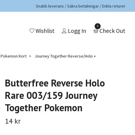
Snabb leverans / Säkra betalningar / Enkla returer
0
Wishlist
Logg In
Check Out
a Pokemon Kort
Journey Together Reverse/Holo +
Butterfree Reverse Holo
Rare 003/159 Journey
Together Pokemon
14 kr