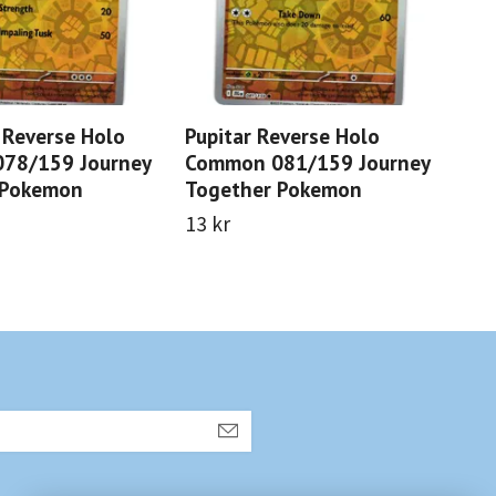
 Reverse Holo
Pupitar Reverse Holo
Lil
78/159 Journey
Common 081/159 Journey
Un
 Pokemon
Together Pokemon
Jou
13 kr
20 