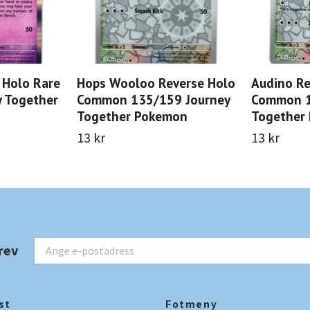
 Holo Rare
Hops Wooloo Reverse Holo
Audino Re
 Together
Common 135/159 Journey
Common 1
Together Pokemon
Together
13 kr
13 kr
rev
st
Fotmeny