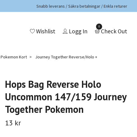
Snabb leverans / Säkra betalningar / Enkla returer
0
Wishlist
Logg In
Check Out
a Pokemon Kort
Journey Together Reverse/Holo +
Hops Bag Reverse Holo
Uncommon 147/159 Journey
Together Pokemon
13 kr