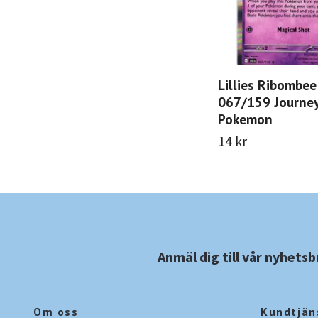
Lillies Ribombee
067/159 Journey
Pokemon
14 kr
Anmäl dig till vår nyhetsb
Om oss
Kundtjän