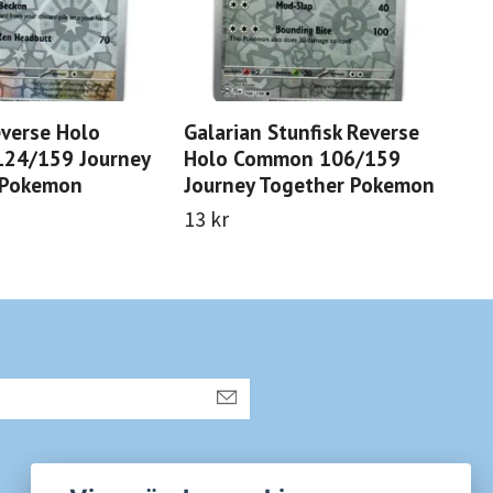
verse Holo
Galarian Stunfisk Reverse
Ns 
24/159 Journey
Holo Common 106/159
Un
 Pokemon
Journey Together Pokemon
Jou
13 kr
13 
Sociala medier