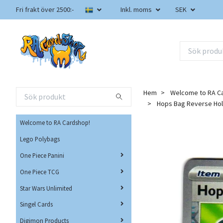
Fri frakt över 2500:-
Inkl. moms
SEK
Hem
Welcome to RA C
Hops Bag Reverse Ho
Welcome to RA Cardshop!
Lego Polybags
One Piece Panini
One Piece TCG
Star Wars Unlimited
Singel Cards
Digimon Products