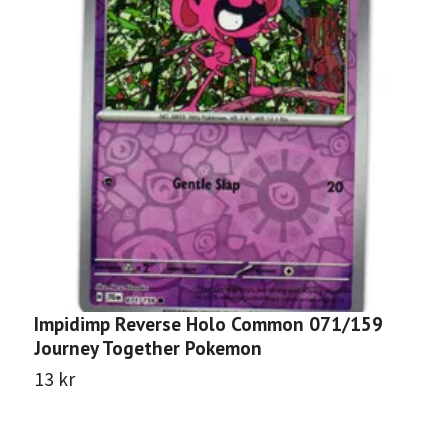
Impidimp Reverse Holo Common 071/159
N
Journey Together Pokemon
J
13 kr
1