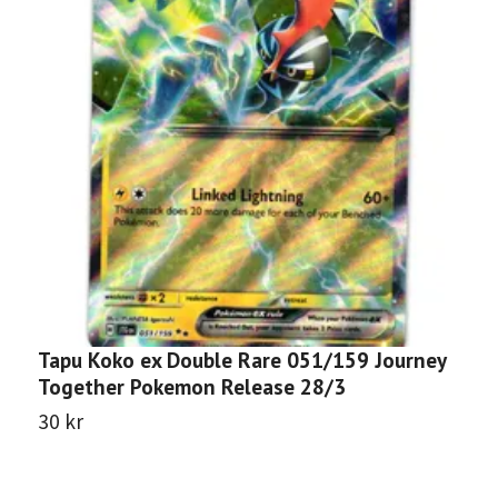
Tapu Koko ex Double Rare 051/159 Journey
N
Together Pokemon Release 28/3
J
30 kr
1