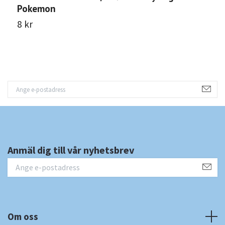
Pokemon
P
8 kr
8
Anmäl dig till vår nyhetsbrev
Om oss