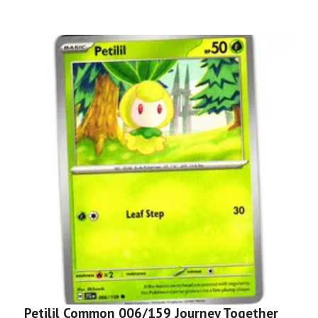
Petilil Common 006/159 Journey Together
D