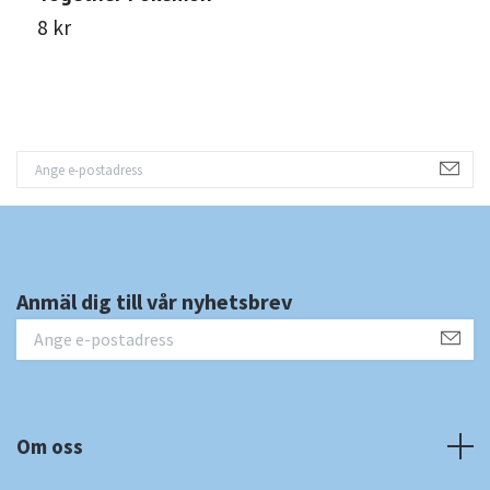
8 kr
8
Anmäl dig till vår nyhetsbrev
Om oss