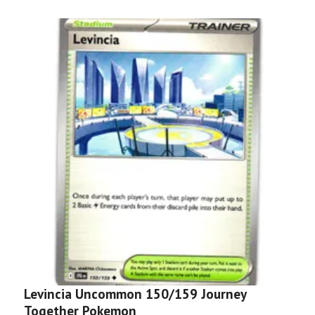
Levincia Uncommon 150/159 Journey
S
Together Pokemon
T