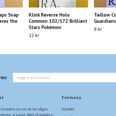
aps Snap
Klink Reverse Holo
Taillow 
aves the
Common 102/172 Brilliant
Guardians
Stars Pokémon
8 kr
12 kr
rev
st
Fotmeny
t kontakta oss om du har någon
Kontakt
ndering. Vi svarar alltid så snabbt vi