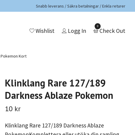
Snabb leverans / Säkra betalningar / Enkla returer
0
Wishlist
Logg In
Check Out
a Pokemon Kort
Klinklang Rare 127/189
Darkness Ablaze Pokemon
10 kr
Klinklang Rare 127/189 Darkness Ablaze
PokemonKomplettera eller utöka din samling