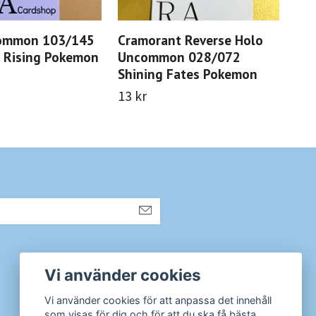
Common 103/145
Cramorant Reverse Holo
Tym
 Rising Pokemon
Uncommon 028/072
Co
Shining Fates Pokemon
Ski
13 kr
13 
Sociala medier
Vi använder cookies
Instagram
Vi använder cookies för att anpassa det innehåll
som visas för dig och för att du ska få bästa