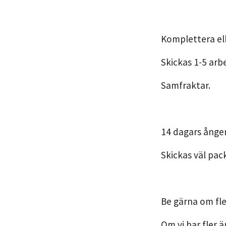
Komplettera ell
Skickas 1-5 arb
Samfraktar.
14 dagars ånger
Skickas väl pac
Be gärna om fle
Om vi har fler ä