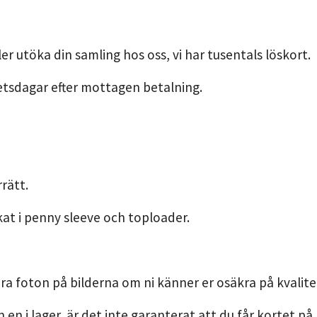
er utöka din samling hos oss, vi har tusentals löskort.
etsdagar efter mottagen betalning.
rätt.
kat i penny sleeve och toploader.
ra foton på bilderna om ni känner er osäkra på kvalite
n en i lager, är det inte garanterat att du får kortet på