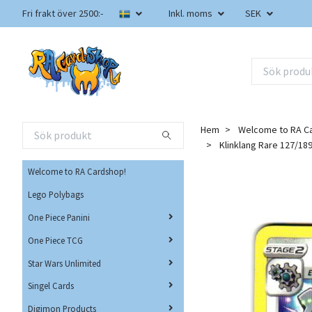
Fri frakt över 2500:-
Inkl. moms
SEK
Hem
Welcome to RA C
Klinklang Rare 127/1
Welcome to RA Cardshop!
Lego Polybags
One Piece Panini
One Piece TCG
Star Wars Unlimited
Singel Cards
Digimon Products