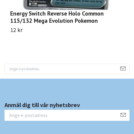
Energy Switch Reverse Holo Common
U
115/132 Mega Evolution Pokemon
M
12 kr
1
Anmäl dig till vår nyhetsbrev