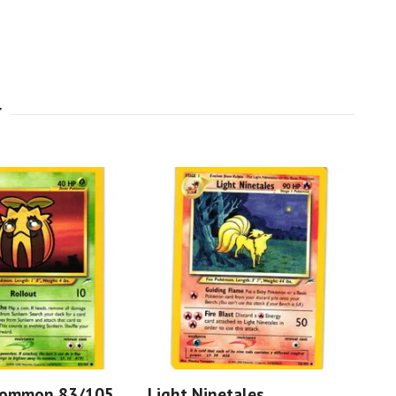
Common 83/105
Light Ninetales
To