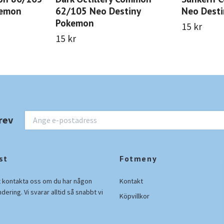
kemon
62/105 Neo Destiny
Neo Dest
Pokemon
15 kr
15 kr
rev
st
Fotmeny
t kontakta oss om du har någon
Kontakt
ndering. Vi svarar alltid så snabbt vi
Köpvillkor