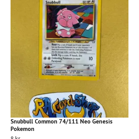
Snubbull Common 74/111 Neo Genesis
L
Pokemon
P
8 kr
2