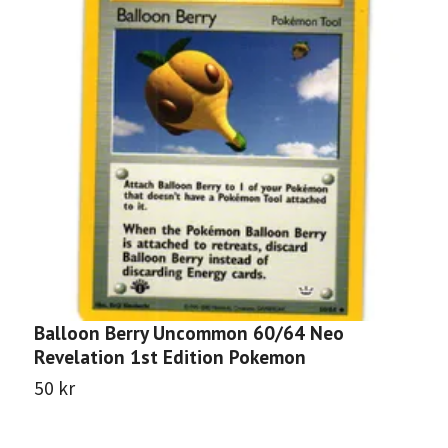
Balloon Berry Uncommon 60/64 Neo
Q
Revelation 1st Edition Pokemon
E
50 kr
3