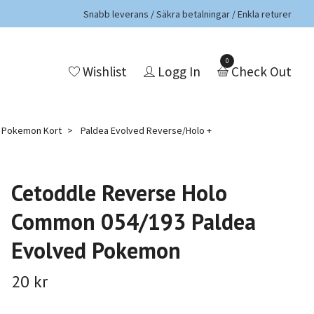
Snabb leverans / Säkra betalningar / Enkla returer
0
Wishlist
Logg In
Check Out
a Pokemon Kort
Paldea Evolved Reverse/Holo +
Cetoddle Reverse Holo
Common 054/193 Paldea
Evolved Pokemon
20 kr