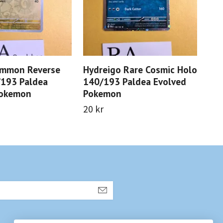
ommon Reverse
Hydreigo Rare Cosmic Holo
Mas
/193 Paldea
140/193 Paldea Evolved
142
Pokemon
Pokemon
Po
20 kr
12 