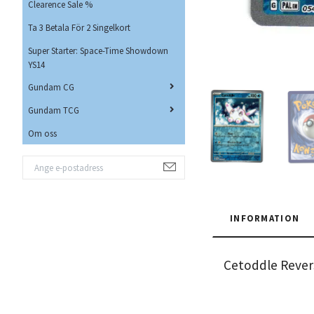
Clearence Sale %
Ta 3 Betala För 2 Singelkort
Super Starter: Space-Time Showdown
YS14
Gundam CG
Gundam TCG
Om oss
INFORMATION
Cetoddle Reve