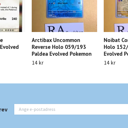
re
Arctibax Uncommon
Noibat C
 Evolved
Reverse Holo 059/193
Holo 152
Paldea Evolved Pokemon
Evolved 
14 kr
14 kr
rev