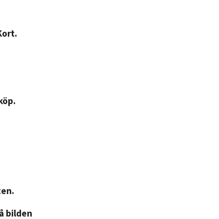
Kort.
köp.
ten.
på bilden