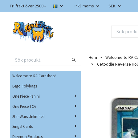
Fri frakt över 2500:-
Inkl. moms
SEK
Hem
Welcome to RA C
Cetoddle Reverse Ho
Welcome to RA Cardshop!
Lego Polybags
One Piece Panini
One Piece TCG
Star Wars Unlimited
Singel Cards
Digimon Products