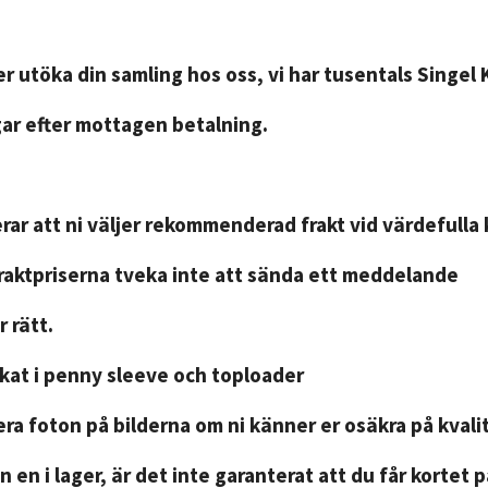
r utöka din samling hos oss, vi har tusentals Singel 
gar efter mottagen betalning.
ar att ni väljer rekommenderad frakt vid värdefulla 
fraktpriserna tveka inte att sända ett meddelande
 rätt.
ckat i penny sleeve och toploader
ra foton på bilderna om ni känner er osäkra på kvali
n en i lager, är det inte garanterat att du får kortet 