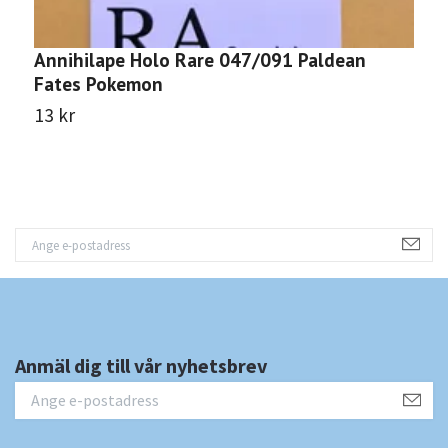
Annihilape Holo Rare 047/091 Paldean
G
Fates Pokemon
F
13 kr
1
Anmäl dig till vår nyhetsbrev