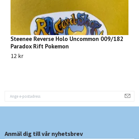
Steenee Reverse Holo Uncommon 009/182
N
Paradox Rift Pokemon
P
12 kr
1
Anmäl dig till vår nyhetsbrev