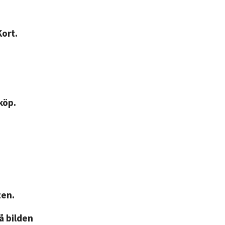
Kort.
köp.
ten.
på bilden