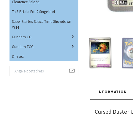
Clearence Sale %
Ta 3 Betala För 2 Singelkort
Super Starter: Space-Time Showdown
YS14
Gundam CG
Gundam TCG
Om oss
INFORMATION
Cursed Duster