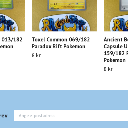
 013/182
Toxel Common 069/182
Ancient B
kemon
Paradox Rift Pokemon
Capsule 
159/182 P
8 kr
Pokemon
8 kr
rev