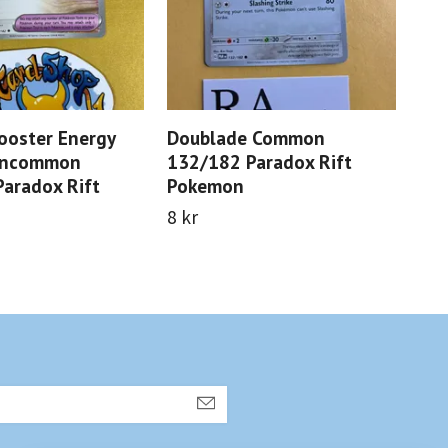
ooster Energy
Doublade Common
Hax
Uncommon
132/182 Paradox Rift
Par
aradox Rift
Pokemon
12 
8 kr