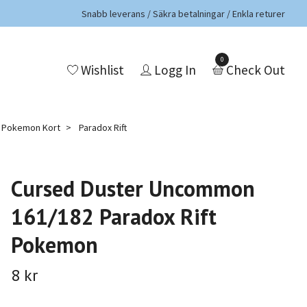
Snabb leverans / Säkra betalningar / Enkla returer
0
Wishlist
Logg In
Check Out
a Pokemon Kort
Paradox Rift
Cursed Duster Uncommon
161/182 Paradox Rift
Pokemon
8 kr