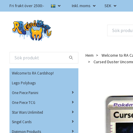
Fri frakt över 2500:-
Inkl. moms
SEK
Hem
Welcome to RA C
Cursed Duster Uncomm
Welcome to RA Cardshop!
Lego Polybags
One Piece Panini
One Piece TCG
Star Wars Unlimited
Singel Cards
Digimon Products