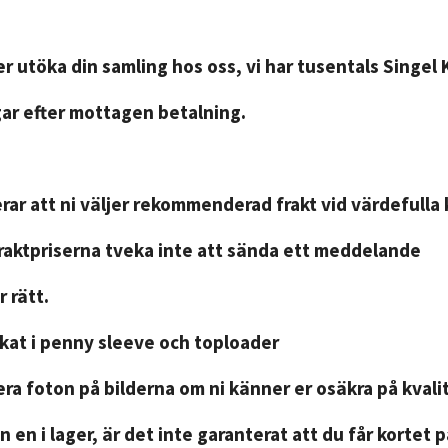
r utöka din samling hos oss, vi har tusentals Singel 
gar efter mottagen betalning.
ar att ni väljer rekommenderad frakt vid värdefulla 
fraktpriserna tveka inte att sända ett meddelande
 rätt.
ckat i penny sleeve och toploader
ra foton på bilderna om ni känner er osäkra på kvali
n en i lager, är det inte garanterat att du får kortet 