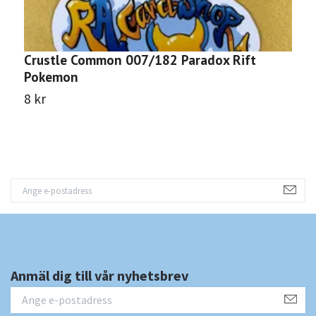
Crustle Common 007/182 Paradox Rift
A
Pokemon
P
8 kr
8
Anmäl dig till vår nyhetsbrev