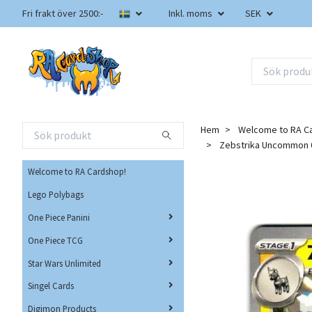
Fri frakt över 2500:-
Inkl. moms
SEK
Hem
Welcome to RA C
Zebstrika Uncommon 0
Welcome to RA Cardshop!
Lego Polybags
One Piece Panini
One Piece TCG
Star Wars Unlimited
Singel Cards
Digimon Products