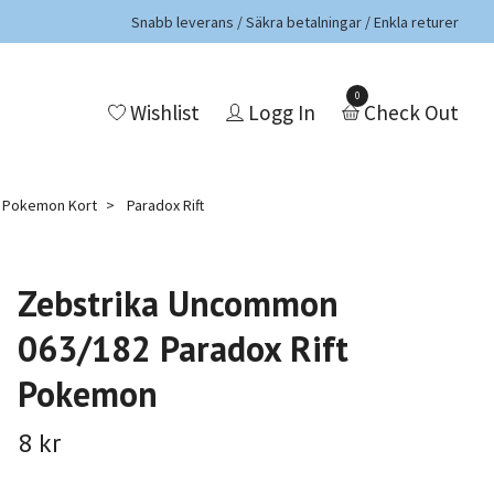
Snabb leverans / Säkra betalningar / Enkla returer
0
Wishlist
Logg In
Check Out
a Pokemon Kort
Paradox Rift
Zebstrika Uncommon
063/182 Paradox Rift
Pokemon
8 kr