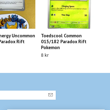
Energy Uncommon
Toedscool Common
Ny
aradox Rift
015/182 Paradox Rift
Par
Pokemon
8 k
8 kr