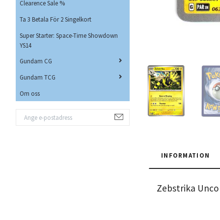
Clearence Sale %
Ta 3 Betala För 2 Singelkort
Super Starter: Space-Time Showdown
YS14
Gundam CG
Gundam TCG
Om oss
INFORMATION
Zebstrika Unc