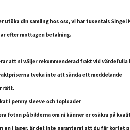
r utöka din samling hos oss, vi har tusentals Singel 
gar efter mottagen betalning.
ar att ni väljer rekommenderad frakt vid värdefulla 
fraktpriserna tveka inte att sända ett meddelande
 rätt.
ckat i penny sleeve och toploader
ra foton på bilderna om ni känner er osäkra på kvali
n en i lager, är det inte garanterat att du får kortet 