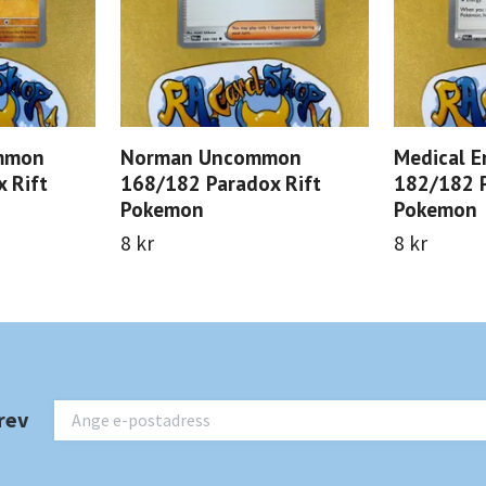
mmon
Norman Uncommon
Medical 
 Rift
168/182 Paradox Rift
182/182 P
Pokemon
Pokemon
8 kr
8 kr
rev