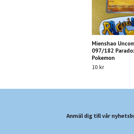
Mienshao Unco
097/182 Paradox
Pokemon
10 kr
Anmäl dig till vår nyhetsb