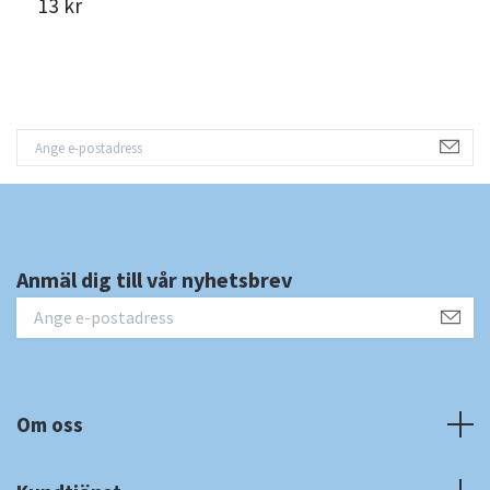
13 kr
1
Anmäl dig till vår nyhetsbrev
Om oss