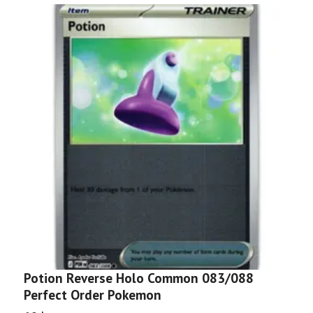
Potion Reverse Holo Common 083/088
R
Perfect Order Pokemon
P