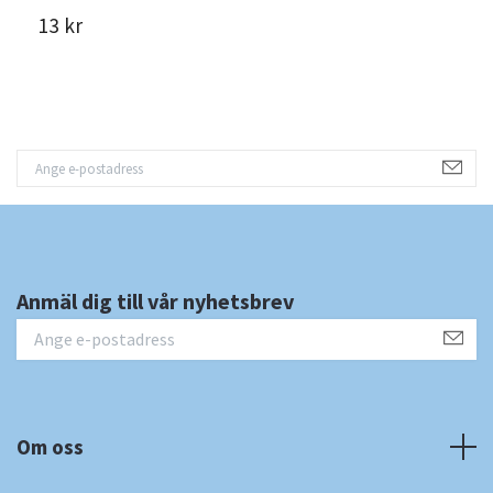
13 kr
1
Anmäl dig till vår nyhetsbrev
Om oss