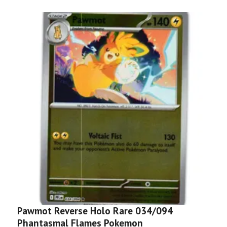
Pawmot Reverse Holo Rare 034/094
H
Phantasmal Flames Pokemon
P