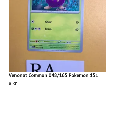
Venonat Common 048/165 Pokemon 151
S
8 kr
8