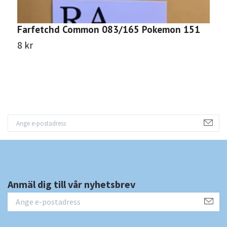
Farfetchd Common 083/165 Pokemon 151
R
8 kr
1
Anmäl dig till vår nyhetsbrev