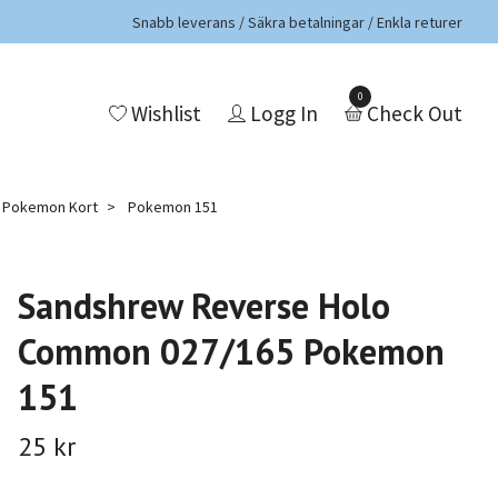
Snabb leverans / Säkra betalningar / Enkla returer
0
Wishlist
Logg In
Check Out
a Pokemon Kort
Pokemon 151
Sandshrew Reverse Holo
Common 027/165 Pokemon
151
25 kr