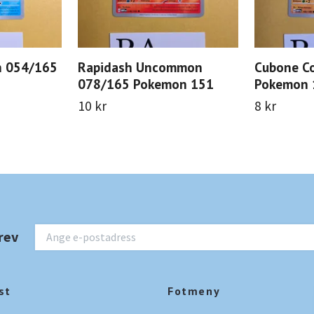
n 054/165
Rapidash Uncommon
Cubone C
078/165 Pokemon 151
Pokemon 
10 kr
8 kr
rev
st
Fotmeny