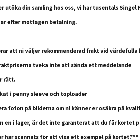
r utöka din samling hos oss, vi har tusentals Singel 
gar efter mottagen betalning.
ar att ni väljer rekommenderad frakt vid värdefulla 
fraktpriserna tveka inte att sända ett meddelande
 rätt.
ckat i penny sleeve och toploader
ra foton på bilderna om ni känner er osäkra på kvali
n en i lager, är det inte garanterat att du får kortet 
r har scannats för att visa ett exempel på kortet.***