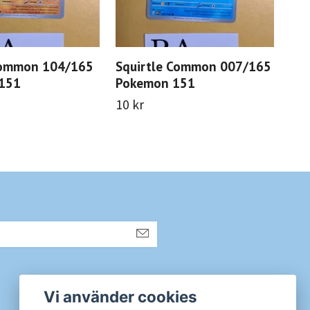
ommon 104/165
Squirtle Common 007/165
Gra
151
Pokemon 151
Un
Po
10 kr
20 
Sociala medier
Vi använder cookies