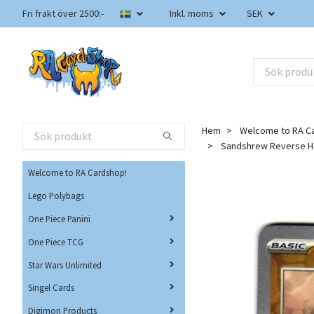
Fri frakt över 2500:-
Inkl. moms
SEK
Hem
Welcome to RA C
Sandshrew Reverse H
Welcome to RA Cardshop!
Lego Polybags
One Piece Panini
One Piece TCG
Star Wars Unlimited
Singel Cards
Digimon Products