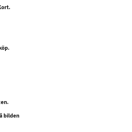
Kort.
köp.
ten.
på bilden