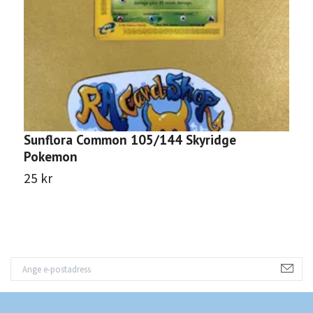
Sunflora Common 105/144 Skyridge
K
Pokemon
3
25 kr