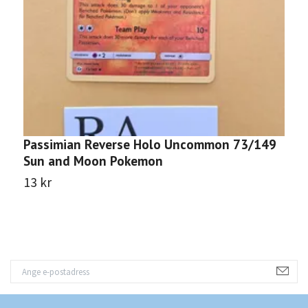
Passimian Reverse Holo Uncommon 73/149
G
Sun and Moon Pokemon
S
13 kr
1