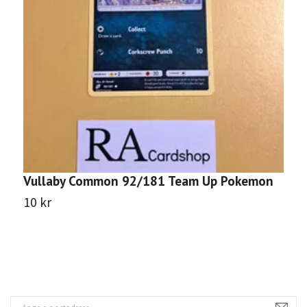
Vullaby Common 92/181 Team Up Pokemon
M
10 kr
1