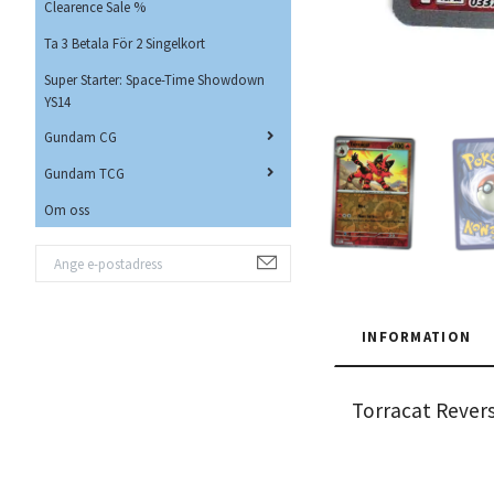
Clearence Sale %
Ta 3 Betala För 2 Singelkort
Super Starter: Space-Time Showdown
YS14
Gundam CG
Gundam TCG
Om oss
INFORMATION
Torracat Reve