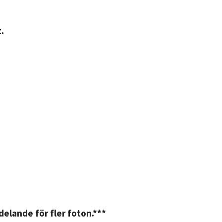
.
elande för fler foton.***