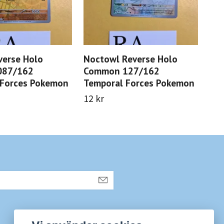
verse Holo
Noctowl Reverse Holo
Gou
087/162
Common 127/162
Rar
 Forces Pokemon
Temporal Forces Pokemon
Fo
12 kr
30 
Sociala medier