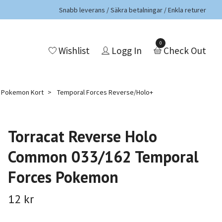
Snabb leverans / Säkra betalningar / Enkla returer
0
Wishlist
Logg In
Check Out
a Pokemon Kort
Temporal Forces Reverse/Holo+
Torracat Reverse Holo
Common 033/162 Temporal
Forces Pokemon
12 kr