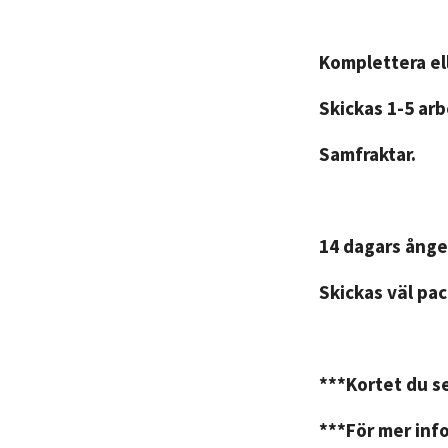
Komplettera ell
Skickas 1-5 ar
Samfraktar.
14 dagars ånge
Skickas väl pac
***Kortet du se
***För mer info