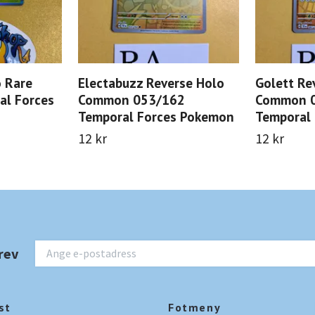
 Rare
Electabuzz Reverse Holo
Golett Re
al Forces
Common 053/162
Common 
Temporal Forces Pokemon
Temporal
12 kr
12 kr
rev
st
Fotmeny