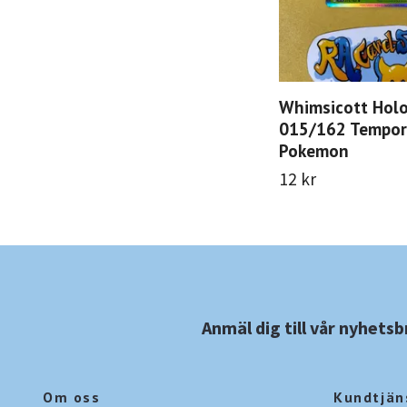
Whimsicott Holo
015/162 Tempor
Pokemon
12 kr
Anmäl dig till vår nyhetsb
Om oss
Kundtjän