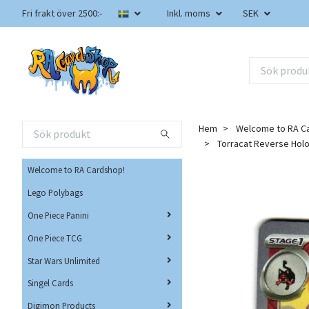
Fri frakt över 2500:-
Inkl. moms
SEK
Hem
Welcome to RA C
Torracat Reverse Hol
Welcome to RA Cardshop!
Lego Polybags
One Piece Panini
One Piece TCG
Star Wars Unlimited
Singel Cards
Digimon Products