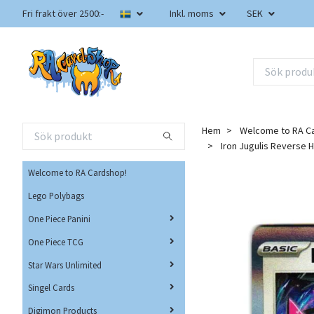
Fri frakt över 2500:-
Inkl. moms
SEK
Hem
Welcome to RA C
Iron Jugulis Reverse 
Welcome to RA Cardshop!
Lego Polybags
One Piece Panini
One Piece TCG
Star Wars Unlimited
Singel Cards
Digimon Products