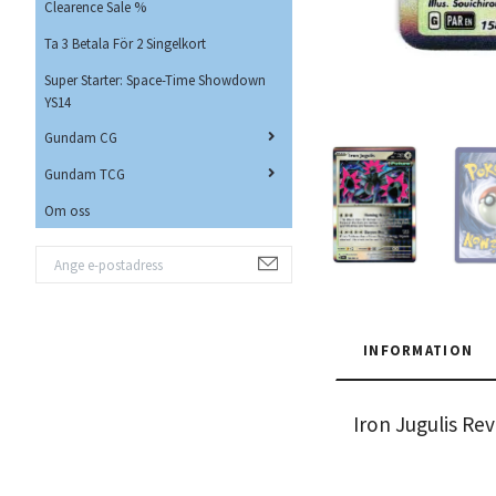
Clearence Sale %
Ta 3 Betala För 2 Singelkort
Super Starter: Space-Time Showdown
YS14
Gundam CG
Gundam TCG
Om oss
INFORMATION
Iron Jugulis R