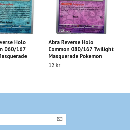
everse Holo
Abra Reverse Holo
Spi
n 060/167
Common 080/167 Twilight
Co
Masquerade
Masquerade Pokemon
Ma
12 kr
12 