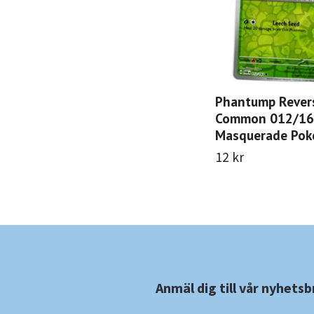
Phantump Rever
Common 012/167
Masquerade Po
12 kr
Anmäl dig till vår nyhetsb