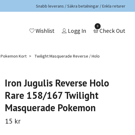
Snabb leverans / Säkra betalningar / Enkla returer
0
Wishlist
Logg In
Check Out
a Pokemon Kort
Twilight Masquerade Reverse / Holo
Iron Jugulis Reverse Holo
Rare 158/167 Twilight
Masquerade Pokemon
15 kr