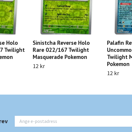
se Holo
Sinistcha Reverse Holo
Palafin R
 Twilight
Rare 022/167 Twilight
Uncommo
kemon
Masquerade Pokemon
Twilight 
Pokemon
12 kr
12 kr
rev