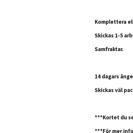
Komplettera ell
Skickas 1-5 ar
Samfraktar.
14 dagars ånge
Skickas väl pac
***Kortet du se
***För mer info