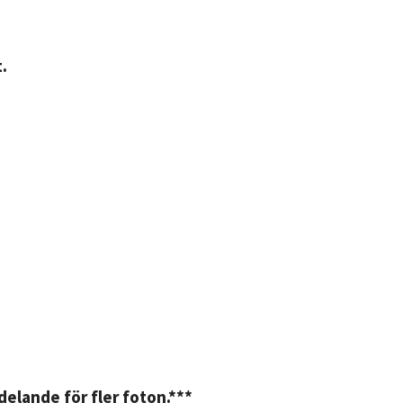
.
elande för fler foton.***