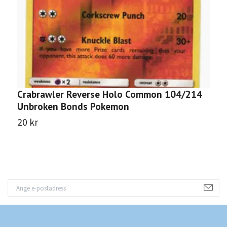
Crabrawler Reverse Holo Common 104/214
Z
Unbroken Bonds Pokemon
U
20 kr
2