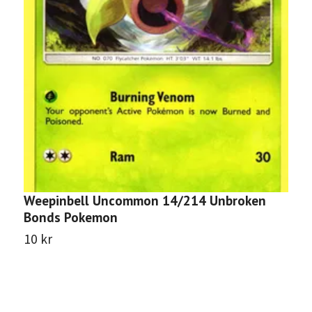
Weepinbell Uncommon 14/214 Unbroken
S
Bonds Pokemon
P
10 kr
1