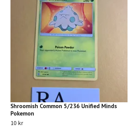
Shroomish Common 5/236 Unified Minds
S
Pokemon
P
10 kr
1