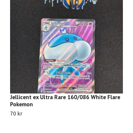
Jellicent ex Ultra Rare 160/086 White Flare
W
Pokemon
F
70 kr
5