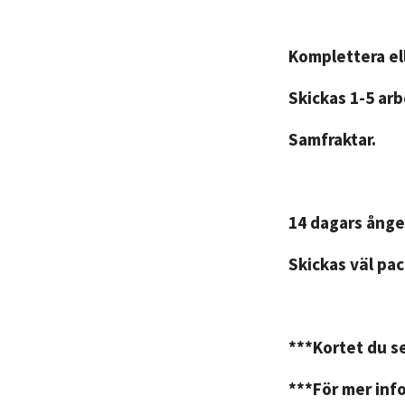
Komplettera ell
Skickas 1-5 ar
Samfraktar.
14 dagars ånge
Skickas väl pac
***Kortet du se
***För mer info