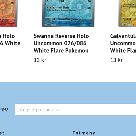
e Holo
Swanna Reverse Holo
Galvantul
6 White
Uncommon 026/086
Uncommo
White Flare Pokemon
White Fl
13 kr
13 kr
rev
st
Fotmeny