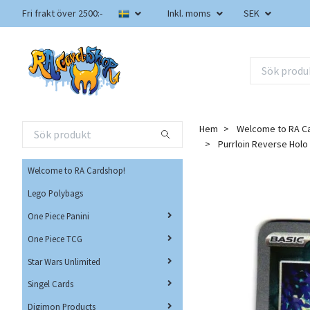
Fri frakt över 2500:-
Inkl. moms
SEK
Hem
Welcome to RA C
Purrloin Reverse Hol
Welcome to RA Cardshop!
Lego Polybags
One Piece Panini
One Piece TCG
Star Wars Unlimited
Singel Cards
Digimon Products