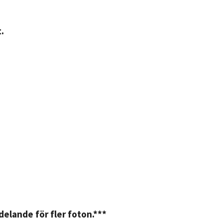
.
elande för fler foton.***