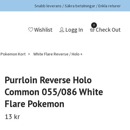
Snabb leverans / Säkra betalningar / Enkla returer
0
Wishlist
Logg In
Check Out
a Pokemon Kort
White Flare Reverse / Holo +
Purrloin Reverse Holo
Common 055/086 White
Flare Pokemon
13 kr