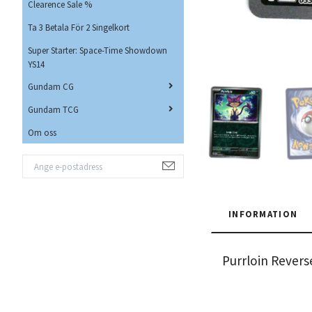
Clearence Sale %
Ta 3 Betala För 2 Singelkort
Super Starter: Space-Time Showdown
YS14
Gundam CG
Gundam TCG
Om oss
INFORMATION
Purrloin Rever