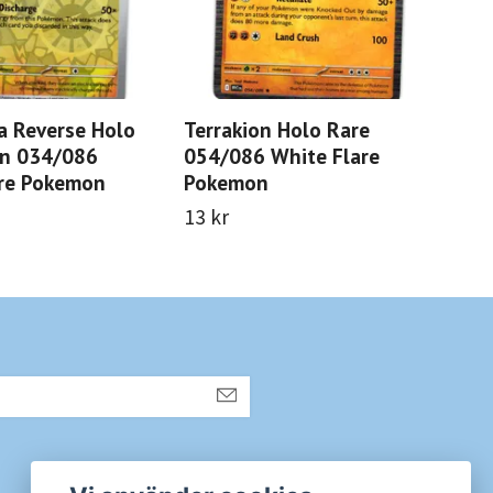
a Reverse Holo
Terrakion Holo Rare
Pig
n 034/086
054/086 White Flare
Co
are Pokemon
Pokemon
Fla
13 kr
13 
Sociala medier