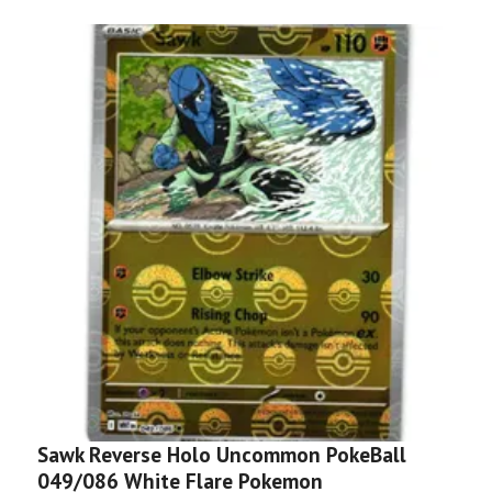
Sawk Reverse Holo Uncommon PokeBall
C
049/086 White Flare Pokemon
P