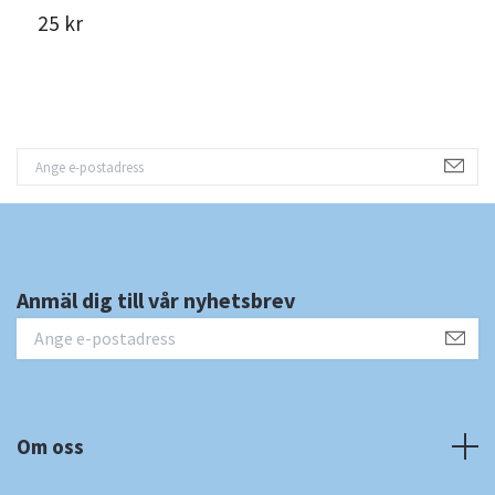
25 kr
1
Anmäl dig till vår nyhetsbrev
Om oss