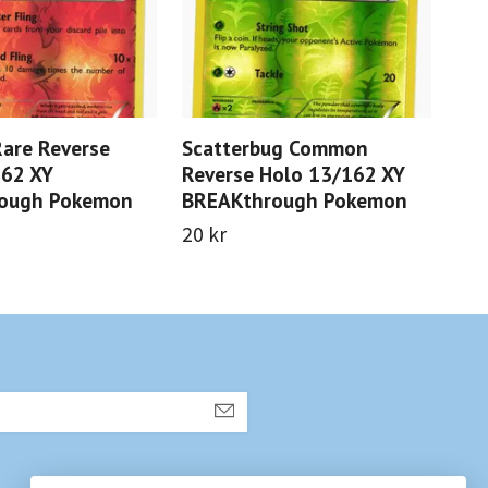
Rare Reverse
Scatterbug Common
Pa
162 XY
Reverse Holo 13/162 XY
Hol
ough Pokemon
BREAKthrough Pokemon
BR
20 kr
20 