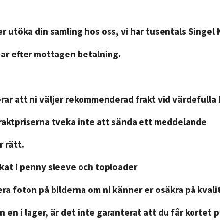
r utöka din samling hos oss, vi har tusentals Singel 
gar efter mottagen betalning.
ar att ni väljer rekommenderad frakt vid värdefulla 
fraktpriserna tveka inte att sända ett meddelande
 rätt.
ckat i penny sleeve och toploader
ra foton på bilderna om ni känner er osäkra på kvali
n en i lager, är det inte garanterat att du får kortet 