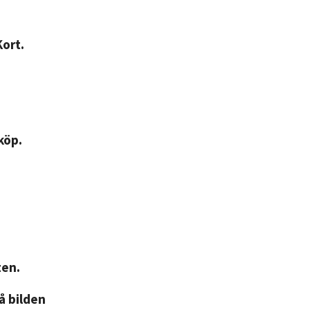
Kort.
köp.
ten.
på bilden