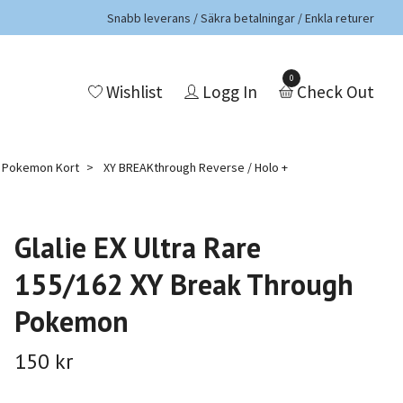
Snabb leverans / Säkra betalningar / Enkla returer
0
Wishlist
Logg In
Check Out
a Pokemon Kort
XY BREAKthrough Reverse / Holo +
Glalie EX Ultra Rare
155/162 XY Break Through
Pokemon
150 kr