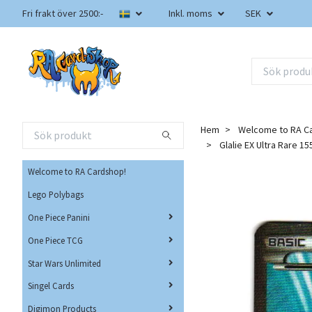
Fri frakt över 2500:-
Inkl. moms
SEK
Hem
Welcome to RA C
Glalie EX Ultra Rare 
Welcome to RA Cardshop!
Lego Polybags
One Piece Panini
One Piece TCG
Star Wars Unlimited
Singel Cards
Digimon Products