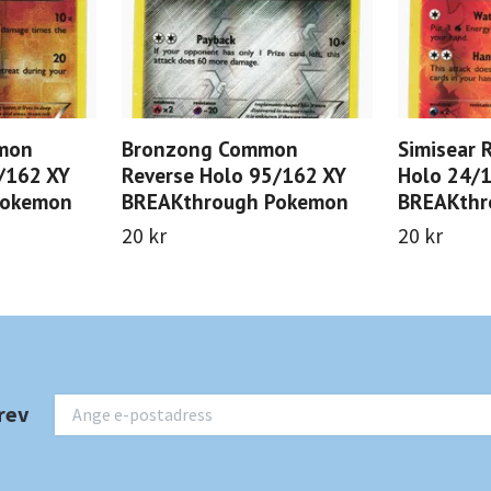
mon
Bronzong Common
Simisear 
/162 XY
Reverse Holo 95/162 XY
Holo 24/
Pokemon
BREAKthrough Pokemon
BREAKthr
20 kr
20 kr
rev