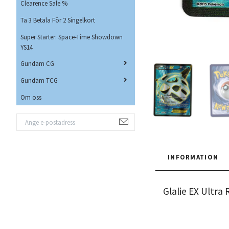
Clearence Sale %
Ta 3 Betala För 2 Singelkort
Super Starter: Space-Time Showdown
YS14
Gundam CG
Gundam TCG
Om oss
INFORMATION
Glalie EX Ultr