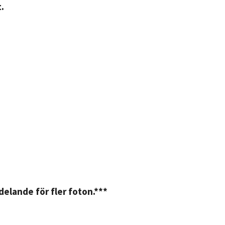
.
elande för fler foton.***