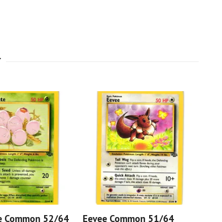
e Common 52/64
Eevee Common 51/64
Nid