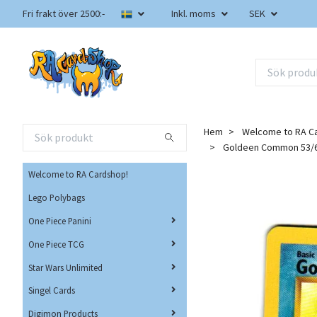
Fri frakt över 2500:-
Inkl. moms
SEK
Hem
Welcome to RA C
Goldeen Common 53/6
Welcome to RA Cardshop!
Lego Polybags
One Piece Panini
One Piece TCG
Star Wars Unlimited
Singel Cards
Digimon Products