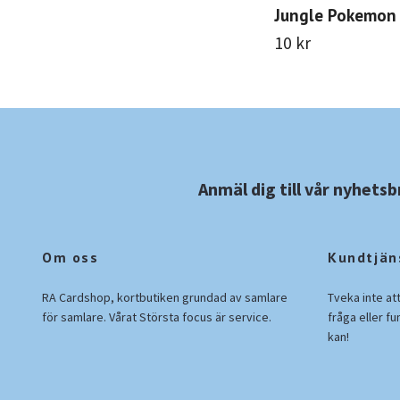
Jungle Pokemon
10 kr
Anmäl dig till vår nyhetsb
Om oss
Kundtjän
RA Cardshop, kortbutiken grundad av samlare
Tveka inte at
för samlare. Vårat Största focus är service.
fråga eller fu
kan!