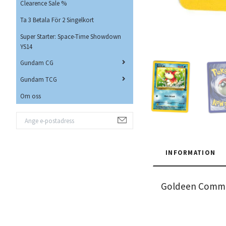
Clearence Sale %
Ta 3 Betala För 2 Singelkort
Super Starter: Space-Time Showdown
YS14
Gundam CG
Gundam TCG
Om oss
INFORMATION
Goldeen Commo