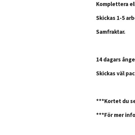
Komplettera ell
Skickas 1-5 ar
Samfraktar.
14 dagars ånge
Skickas väl pac
***Kortet du se
***För mer info