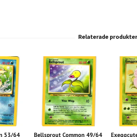
n 53/64
Bellsprout Common 49/64
Exeggcut