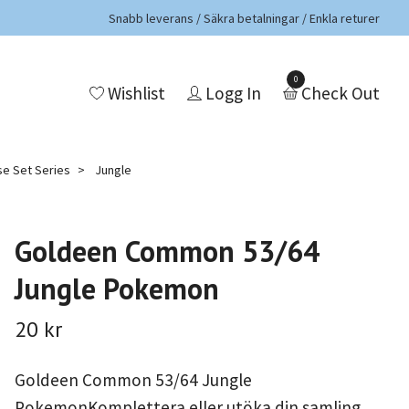
Snabb leverans / Säkra betalningar / Enkla returer
0
Wishlist
Logg In
Check Out
e Set Series
Jungle
Goldeen Common 53/64
Jungle Pokemon
20 kr
Goldeen Common 53/64 Jungle
PokemonKomplettera eller utöka din samling