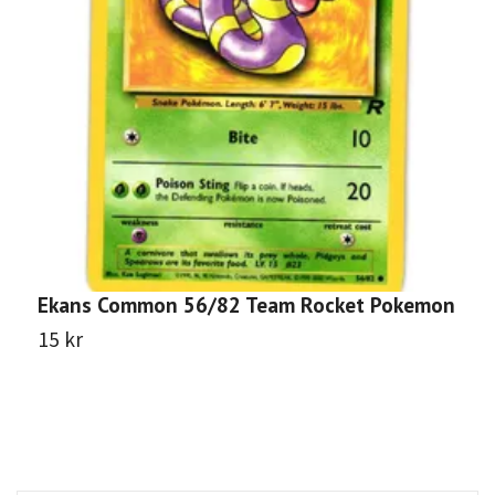
Ekans Common 56/82 Team Rocket Pokemon
K
P
15 kr
8