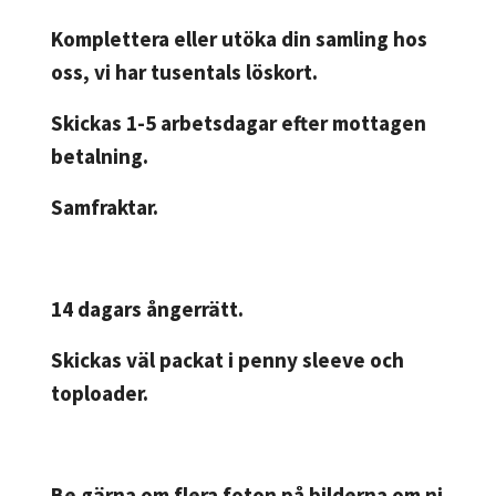
Komplettera eller utöka din samling hos
oss, vi har tusentals löskort.
Skickas 1-5 arbetsdagar efter mottagen
betalning.
Samfraktar.
14 dagars ångerrätt.
Skickas väl packat i penny sleeve och
toploader.
Be gärna om flera foton på bilderna om ni